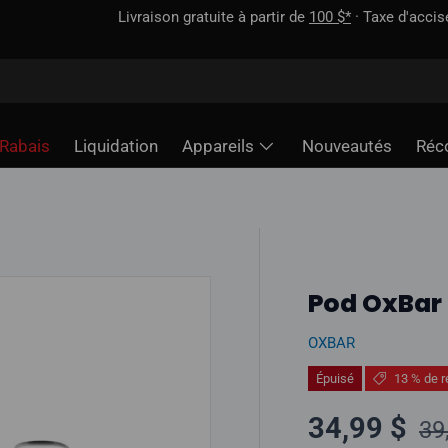
incluse — contrairement à certains sites
Rabais
Liquidation
Appareils
Nouveautés
Réc
Pod OxBar 
OXBAR
Épuisé
13 % de r
Pr
Prix soldé
34,99 $
39