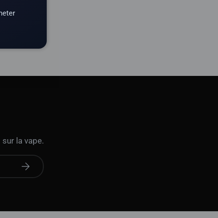
heter
 sur la vape.
S'abonner