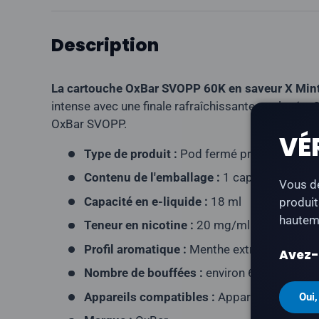
Description
La cartouche OxBar SVOPP 60K en saveur X Min
intense avec une finale rafraîchissante et glacée. 
OxBar SVOPP.
VÉ
Type de produit :
Pod fermé prérempli
Contenu de l'emballage :
1 capsule
Vous de
Capacité en e-liquide :
18 ml
produit
hauteme
Teneur en nicotine :
20 mg/ml
Profil aromatique :
Menthe extrême, Glace
Avez-v
Nombre de bouffées :
environ 60 000 bouf
Appareils compatibles :
Appareil OxBar S
Oui,