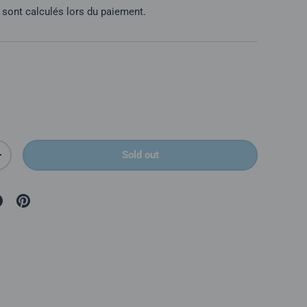
sont calculés lors du paiement.
Sold out
é
Augmenter la quantité