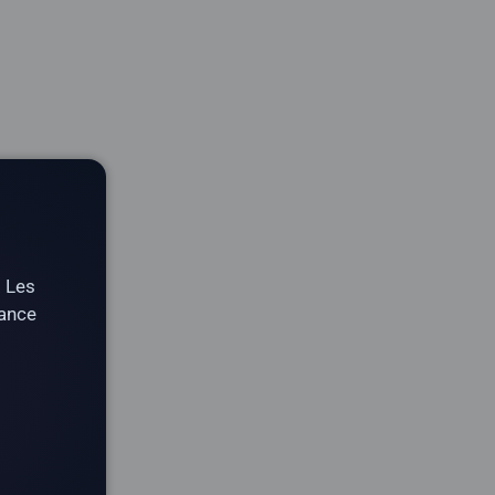
. Les
tance