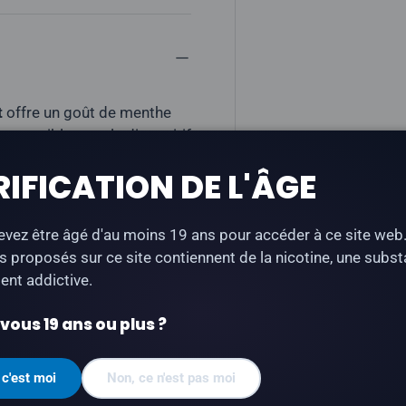
t
offre un goût de menthe
Compatible avec le dispositif
RIFICATION DE L'ÂGE
vez être âgé d'au moins 19 ans pour accéder à ce site web
s proposés sur ce site contiennent de la nicotine, une subs
nt addictive.
ous 19 ans ou plus ?
fées
VOPP
 c'est moi
Non, ce n'est pas moi