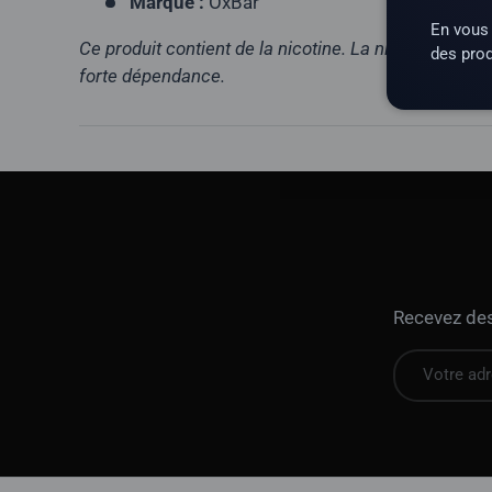
Marque :
OxBar
En vous 
Ce produit contient de la nicotine. La nicotine est 
des prod
forte dépendance.
Recevez des 
E-mail