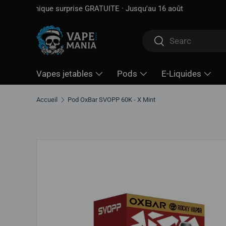
Livraison gratuite à partir de
100 $*
· Taxe d'accise déjà 
Aller directement au contenu
Rechercher
Rechercher
Vapes jetables
Pods
E-Liquides
Accueil
Pod OxBar SVOPP 60K - X Mint
Aller directement aux informations sur le produit