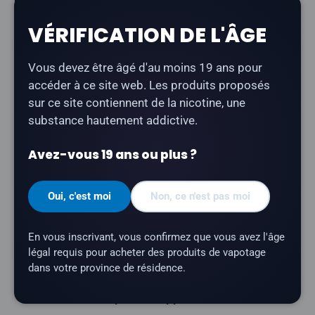
VÉRIFICATION DE L'ÂGE
Twelve Monkeys - Hakuna
offre un profil aromatique
mêlant pomme et canneberge. Issu de la gamme
Vous devez être âgé d'au moins 19 ans pour
primée Twelve Monkeys, ce produit est fabriqué au
accéder à ce site web. Les produits proposés
Canada sans édulcorants ajoutés.
sur ce site contiennent de la nicotine, une
Type de produit :
E-liquide à base de nicotine
substance hautement addictive.
sous forme de sel
Avez-vous 19 ans ou plus ?
Profil aromatique :
pomme, canneberge
Contenance du flacon :
30 ml
Oui, c'est moi
Non, ce n'est pas moi
Rapport VG/PG :
50/50
Marque :
Twelve Monkeys
En vous inscrivant, vous confirmez que vous avez l'âge
Sans édulcorants ajoutés
légal requis pour acheter des produits de vapotage
dans votre province de résidence.
Fabriqué au Canada
Ne convient pas aux appareils sub-ohm