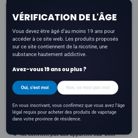
Description
VÉRIFICATION DE L'ÂGE
Twelve Monkeys Ice Age - Matata Iced
offre un profil
gustatif mêlant raisin, pomme et fraîcheur. Issu de la
Vous devez être âgé d'au moins 19 ans pour
gamme primée Twelve Monkeys, ce produit est
accéder à ce site web. Les produits proposés
élaboré au Canada sans édulcorants ajoutés.
sur ce site contiennent de la nicotine, une
Type de produit :
E-liquide à base de nicotine
substance hautement addictive.
sous forme de sel
Avez-vous 19 ans ou plus ?
Profil aromatique :
raisin, pomme, glace
Contenance du flacon :
30 ml
Oui, c'est moi
Non, ce n'est pas moi
Rapport VG/PG :
50/50
Marque :
Twelve Monkeys
En vous inscrivant, vous confirmez que vous avez l'âge
légal requis pour acheter des produits de vapotage
Sans édulcorants ajoutés
dans votre province de résidence.
Fabriqué au Canada
Ne convient pas aux appareils sub-ohm