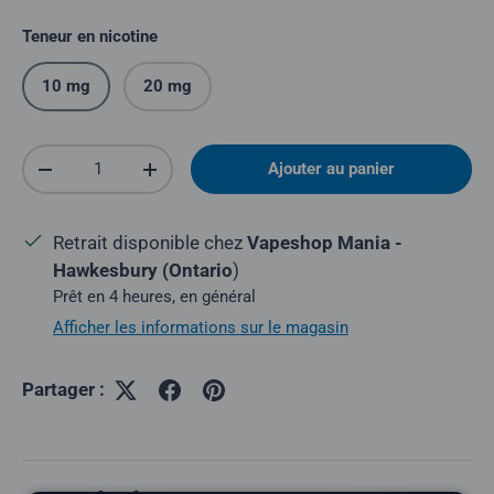
Teneur en nicotine
10 mg
20 mg
Quantité
Ajouter au panier
Réduire la quantité
Augmenter la quantité
Retrait disponible chez
Vapeshop Mania -
Hawkesbury (Ontario
)
Prêt en 4 heures, en général
Afficher les informations sur le magasin
Partager :