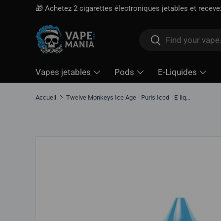
Livraison gratuite à partir de
100 $*
· Taxe d'ac
Aller directement au contenu
Rechercher
Rechercher
Vapes jetables
Pods
E-Liquides
Accueil
Twelve Monkeys Ice Age - Puris Iced - E-liquide Salt Nic, 30 ml
Aller directement aux informations sur le produit