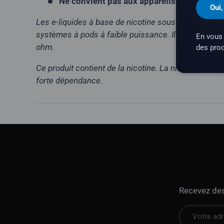
Ne convient pas aux appareils sub-ohm
Oui,
Les e-liquides à base de nicotine sous forme de se
systèmes à pods à faible puissance. Ils ne convien
En vous 
ohm.
des prod
Ce produit contient de la nicotine. La nicotine est 
forte dépendance.
Recevez des 
E-mail