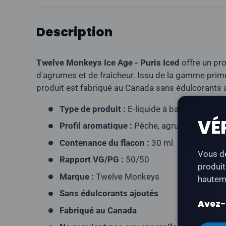
Description
Twelve Monkeys Ice Age - Puris Iced
offre un pro
d'agrumes et de fraîcheur. Issu de la gamme pri
produit est fabriqué au Canada sans édulcorants 
Type de produit :
E-liquide à base de nicoti
VÉ
Profil aromatique :
Pêche, agrumes, glace
Contenance du flacon :
30 ml
Vous de
Rapport VG/PG :
50/50
produit
Marque :
Twelve Monkeys
hauteme
Sans édulcorants ajoutés
Avez-v
Fabriqué au Canada