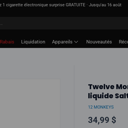
cise déjà incluse — contrairement à certains sites
Rabais
Liquidation
Appareils
Nouveautés
Réc
Twelve Mon
liquide Sal
12 MONKEYS
Prix norma
34,99 $