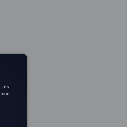
. Les
tance