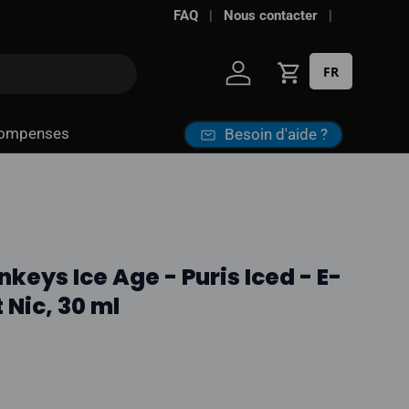
FAQ
Nous contacter
FR
Se connecter
Panier
ompenses
Besoin d'aide ?
keys Ice Age - Puris Iced - E-
t Nic, 30 ml
l