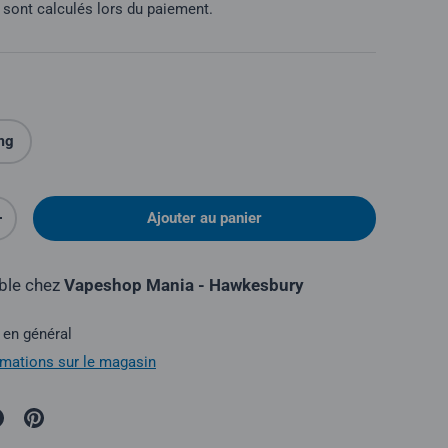
sont calculés lors du paiement.
mg
Ajouter au panier
é
Augmenter la quantité
ible chez
Vapeshop Mania - Hawkesbury
 en général
ormations sur le magasin