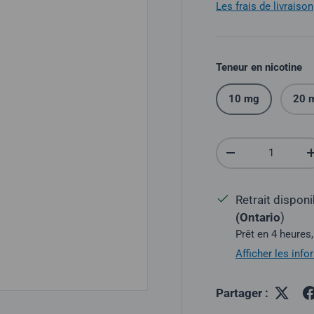
Les frais de livraison
Teneur en nicotine
10 mg
20 
Quantité
Réduire la quantit
Retrait dispon
(Ontario
)
Prêt en 4 heures,
Afficher les inf
Partager :