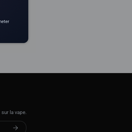
heter
 sur la vape.
S'abonner