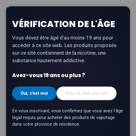
Le kit Uwell Caliburn G4 Pod
est équipé d'un écran
couleur, d'une batterie de 1 300 mAh et de la
VÉRIFICATION DE L'ÂGE
technologie PRO-FOCS 4.0. Il est compatible avec la
plateforme de pods GPP, qui offre une saveur riche et
Vous devez être âgé d'au moins 19 ans pour
constante grâce à un débit d'air réglable.
accéder à ce site web. Les produits proposés
Type de produit :
Système à capsule ouverte
sur ce site contiennent de la nicotine, une
(rechargeable)
substance hautement addictive.
Batterie :
1 300 mAh
Avez-vous 19 ans ou plus ?
Puissance :
jusqu'à 35 W
Recharge :
USB Type-C
Oui, c'est moi
Non, ce n'est pas moi
Écran :
écran couleur de 0,85 pouce (3 thèmes
de menu)
En vous inscrivant, vous confirmez que vous avez l'âge
légal requis pour acheter des produits de vapotage
Capacité en e-liquide :
3 ml
dans votre province de résidence.
Résistance de la résistance :
maillage intégré