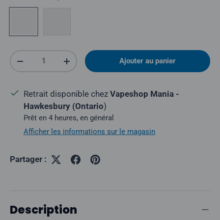
Noir polaire
Argent crépusculaire
Quantité
Ajouter au panier
Réduire la quantité
Augmenter la quantité
Retrait disponible chez
Vapeshop Mania -
Hawkesbury (Ontario
)
Prêt en 4 heures, en général
Afficher les informations sur le magasin
Partager :
Description