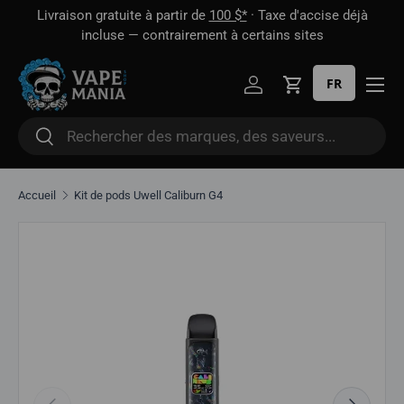
 1
Livraison gratuite à partir de
100 $*
· Taxe d'accise déjà
Aller directement au contenu
oût
incluse — contrairement à certains sites
FR
Se connecter
Panier
Rechercher
Rechercher
Accueil
Kit de pods Uwell Caliburn G4
Aller directement aux informations sur le produit
Précédent
Suivant