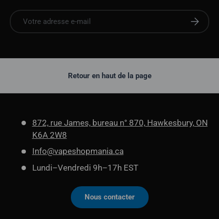
E-mail
S'abonne
Retour en haut de la page
872, rue James, bureau n° 870, Hawkesbury, ON
K6A 2W8
Info@vapeshopmania.ca
Lundi–Vendredi 9h–17h EST
Nous contacter