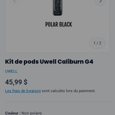
sur
1
/
2
Kit de pods Uwell Caliburn G4
UWELL
Prix normal
45,99 $
Les frais de livraison
sont calculés lors du paiement.
Couleur :
Noir polaire