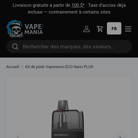
 1
Livraison gratuite à partir de
100 $*
· Taxe d'accise déjà
Aller directement au contenu
oût
incluse — contrairement à certains sites
FR
Se connecter
Panier
Rechercher
Rechercher
Accueil
Kit de pods Vaporesso ECO Nano PLUS
Aller directement aux informations sur le produit
Précédent
Suivant