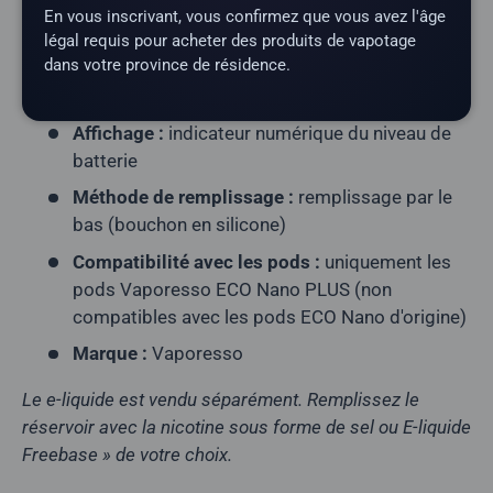
En vous inscrivant, vous confirmez que vous avez l'âge
Résistance de la résistance :
0,6 Ω (fournie)
légal requis pour acheter des produits de vapotage
Activation :
par effleurement (sans boutons)
dans votre province de résidence.
Débit d'air :
fixe
Affichage :
indicateur numérique du niveau de
batterie
Méthode de remplissage :
remplissage par le
bas (bouchon en silicone)
Compatibilité avec les pods :
uniquement les
pods Vaporesso ECO Nano PLUS (non
compatibles avec les pods ECO Nano d'origine)
Marque :
Vaporesso
Le e-liquide est vendu séparément. Remplissez le
réservoir avec la nicotine sous forme de sel ou E-liquide
Freebase » de votre choix.