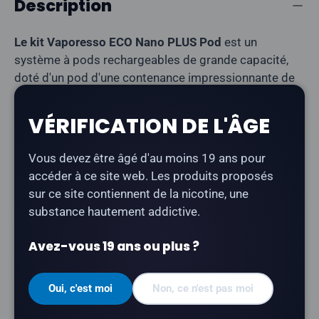
Description
Le kit Vaporesso ECO Nano PLUS Pod
est un
système à pods rechargeables de grande capacité,
doté d'un pod d'une contenance impressionnante de
10 ml et d'une batterie de 1 400 mAh permettant
plusieurs jours d'utilisation entre deux recharges. Il
VÉRIFICATION DE L'ÂGE
intègre la technologie COREX Smooth Heating et
dispose d'un indicateur numérique de niveau de
Vous devez être âgé d'au moins 19 ans pour
batterie.
accéder à ce site web. Les produits proposés
sur ce site contiennent de la nicotine, une
Type de produit :
Système à capsule ouverte
substance hautement addictive.
(rechargeable)
Batterie :
1 400 mAh
Avez-vous 19 ans ou plus ?
Recharge :
USB Type-C (recharge rapide 2 A)
Contenance en e-liquide :
10 ml
Oui, c'est moi
Non, ce n'est pas moi
Type de bobine :
maillage lisse COREX intégré