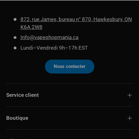
872, rue James, bureau n° 870, Hawkesbury, ON
K6A 2W8
Info@vapeshopmania.ca
Lundi–Vendredi 9h–17h EST
Nous contacter
Service client
Boutique