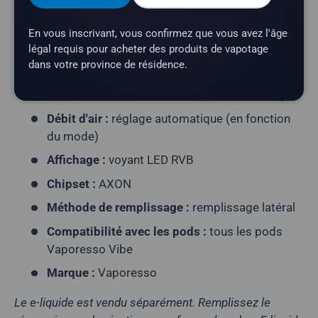
Type de résistance :
double maillage intégré
(technologie Smart Pod)
En vous inscrivant, vous confirmez que vous avez l'âge
légal requis pour acheter des produits de vapotage
Résistance de la résistance :
Pod à double
dans votre province de résidence.
résistance 1,0 Ω/0,6 Ω (fourni)
Activation :
par effleurement (sans boutons)
Débit d'air :
réglage automatique (en fonction
du mode)
Affichage :
voyant LED RVB
Chipset :
AXON
Méthode de remplissage :
remplissage latéral
Compatibilité avec les pods :
tous les pods
Vaporesso Vibe
Marque :
Vaporesso
Le e-liquide est vendu séparément. Remplissez le