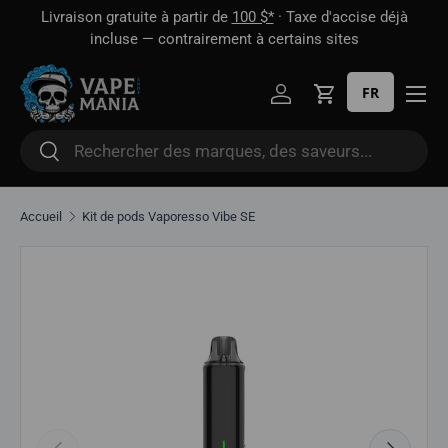
 1
Livraison gratuite à partir de
100 $*
· Taxe d'accise déjà
Aller directement au contenu
oût
incluse — contrairement à certains sites
FR
Se connecter
Panier
Rechercher
Rechercher
Accueil
Kit de pods Vaporesso Vibe SE
Aller directement aux informations sur le produit
Précédent
Suivant