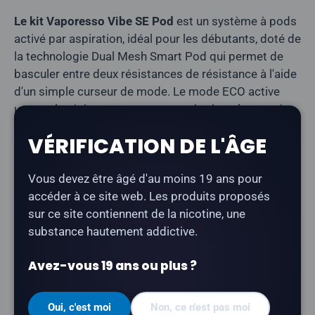
Le kit Vaporesso Vibe SE Pod
est un système à pods
activé par aspiration, idéal pour les débutants, doté de
la technologie Dual Mesh Smart Pod qui permet de
basculer entre deux résistances de résistance à l'aide
d'un simple curseur de mode. Le mode ECO active
une seule résistance pour une aspiration plus serrée,
tandis que le mode PWR active les deux résistances
VÉRIFICATION DE L'ÂGE
pour une vapeur plus dense.
Type de produit :
Système à capsule ouverte
Vous devez être âgé d'au moins 19 ans pour
(rechargeable)
accéder à ce site web. Les produits proposés
sur ce site contiennent de la nicotine, une
Batterie :
1 100 mAh
substance hautement addictive.
Puissance :
ECO 12 W / PWR 20 W (curseur
bimode)
Avez-vous 19 ans ou plus ?
Recharge :
USB Type-C (1 A)
Capacité en e-liquide :
4,5 ml
Oui, c'est moi
Non, ce n'est pas moi