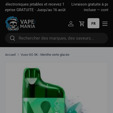
 1
Livraison gratuite à partir de
100 $*
· Taxe d'accise déjà
Aller directement au contenu
oût
incluse — contrairement à certains sites
FR
Se connecter
Panier
Rechercher
Rechercher
Accueil
Vuse GO 5K - Menthe verte glacée
Aller directement aux informations sur le produit