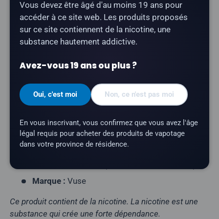
Vous devez être âgé d'au moins 19 ans pour
La
Vuse GO 5K - Spearmint Ice
offre une saveur de
accéder à ce site web. Les produits proposés
menthe verte rafraîchissante avec une finale glacée.
sur ce site contiennent de la nicotine, une
Une Vape jetable compacte et rechargeable Vape
substance hautement addictive.
jetable jusqu’à 5 000 bouffées.
Avez-vous 19 ans ou plus ?
Type de produit :
Vape jetable rechargeable)
Nombre de bouffées :
jusqu'à 5 000
Oui, c'est moi
Non, ce n'est pas moi
Contenance en e-liquide :
10 ml
Teneur en nicotine :
20 mg/ml
En vous inscrivant, vous confirmez que vous avez l'âge
Profil aromatique :
menthe verte, glace
légal requis pour acheter des produits de vapotage
dans votre province de résidence.
Résistance de la résistance :
résistance maillée
Batterie :
500 mAh (rechargeable via USB-C)
Marque :
Vuse
Ce produit contient de la nicotine. La nicotine est une
substance qui crée une forte dépendance.