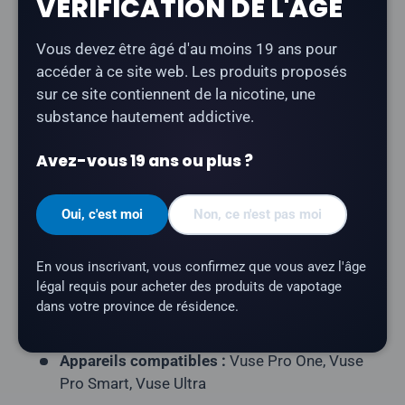
VÉRIFICATION DE L'ÂGE
Le
pack de 2 pods Vuse « Creamy Tobacco »
offre
Vous devez être âgé d'au moins 19 ans pour
une saveur de tabac douce et onctueuse. Compatible
accéder à ce site web. Les produits proposés
avec tous les appareils Vuse.
sur ce site contiennent de la nicotine, une
substance hautement addictive.
Type de produit :
Pod fermé prérempli
Contenu du paquet :
2 dosettes par paquet
Avez-vous 19 ans ou plus ?
Capacité en e-liquide :
1,9 ml par pod
Oui, c'est moi
Non, ce n'est pas moi
Teneur en nicotine :
20 mg/ml
Nombre de bouffées :
environ 1 000 bouffées
En vous inscrivant, vous confirmez que vous avez l'âge
par cartouche
légal requis pour acheter des produits de vapotage
Résistance de la résistance :
céramique
dans votre province de résidence.
Profil aromatique :
Tabac, Dessert
Appareils compatibles :
Vuse Pro One, Vuse
Pro Smart, Vuse Ultra