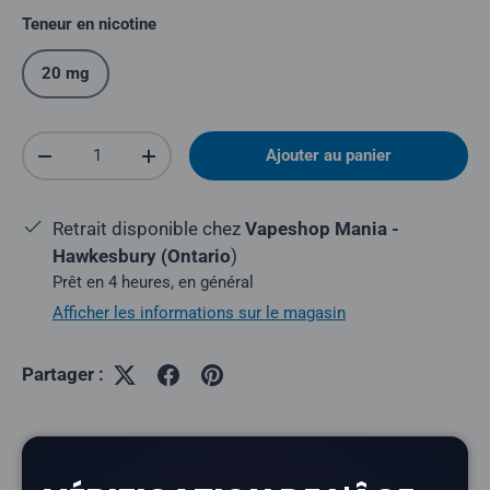
Teneur en nicotine
20 mg
Quantité
Ajouter au panier
Réduire la quantité
Augmenter la quantité
Retrait disponible chez
Vapeshop Mania -
Hawkesbury (Ontario
)
Prêt en 4 heures, en général
Afficher les informations sur le magasin
Partager :
Description