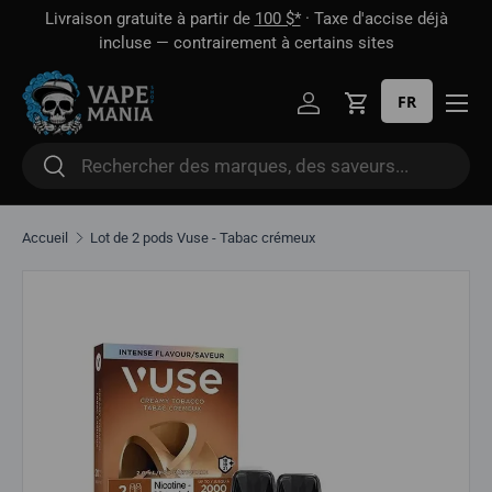
 1
Livraison gratuite à partir de
100 $*
· Taxe d'accise déjà
Aller directement au contenu
oût
incluse — contrairement à certains sites
FR
Se connecter
Panier
Rechercher
Rechercher
Accueil
Lot de 2 pods Vuse - Tabac crémeux
Aller directement aux informations sur le produit