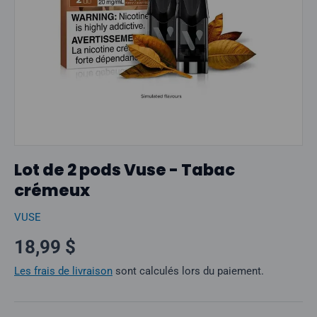
Lot de 2 pods Vuse - Tabac
crémeux
VUSE
Prix normal
18,99 $
Les frais de livraison
sont calculés lors du paiement.