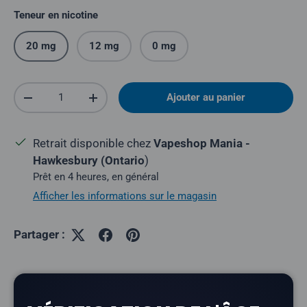
Teneur en nicotine
20 mg
12 mg
0 mg
Quantité
Ajouter au panier
Réduire la quantité
Augmenter la quantité
Retrait disponible chez
Vapeshop Mania -
Hawkesbury (Ontario
)
Prêt en 4 heures, en général
Afficher les informations sur le magasin
Partager :
Description