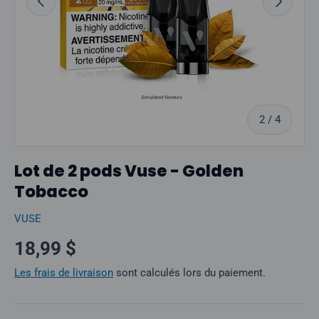
sur
2
/
4
Lot de 2 pods Vuse - Golden
Tobacco
VUSE
Prix normal
18,99 $
Les frais de livraison
sont calculés lors du paiement.