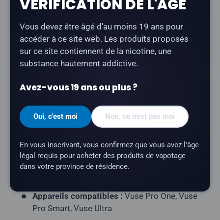
VÉRIFICATION DE L'ÂGE
Le
pack de 2 pods Vuse « Golden Tobacco »
offre
Vous devez être âgé d'au moins 19 ans pour
une saveur douce de tabac doré. Compatible avec
accéder à ce site web. Les produits proposés
tous les appareils Vuse.
sur ce site contiennent de la nicotine, une
substance hautement addictive.
Type de produit :
Pod fermé prérempli
Contenu du paquet :
2 dosettes par paquet
Avez-vous 19 ans ou plus ?
Capacité en e-liquide :
1,9 ml par pod
Oui, c'est moi
Non, ce n'est pas moi
Teneur en nicotine :
20 mg/ml
Nombre de bouffées :
environ 1 000 bouffées
En vous inscrivant, vous confirmez que vous avez l'âge
par cartouche
légal requis pour acheter des produits de vapotage
Résistance de la résistance :
céramique
dans votre province de résidence.
Profil aromatique :
Tabac
Appareils compatibles :
Vuse Pro One, Vuse
Pro Smart, Vuse Ultra