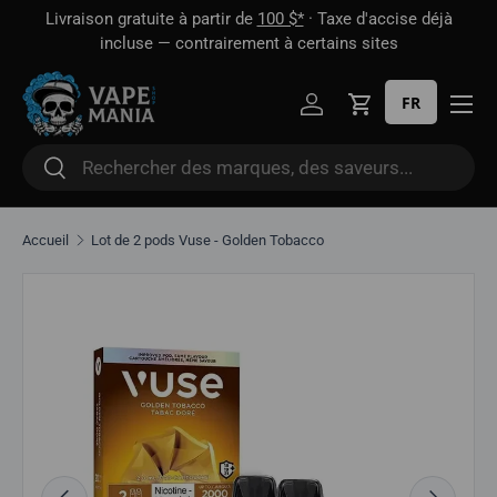
 1
Livraison gratuite à partir de
100 $*
· Taxe d'accise déjà
Aller directement au contenu
oût
incluse — contrairement à certains sites
FR
Se connecter
Panier
Rechercher
Rechercher
Accueil
Lot de 2 pods Vuse - Golden Tobacco
Image 2 is now available in gallery view
Aller directement aux informations sur le produit
Précédent
Suivant