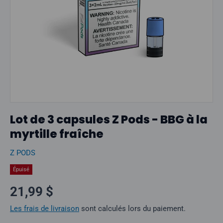
Lot de 3 capsules Z Pods - BBG à la
myrtille fraîche
Z PODS
Épuisé
Prix normal
21,99 $
Les frais de livraison
sont calculés lors du paiement.