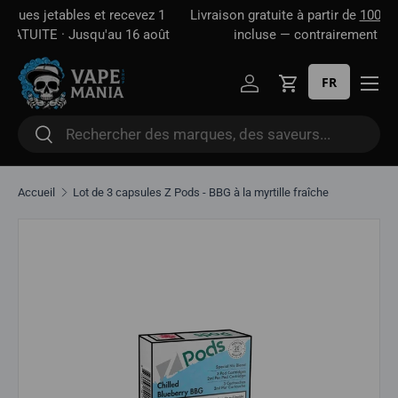
 1
Livraison gratuite à partir de
100 $*
· Taxe d'accise déjà
Aller directement au contenu
oût
incluse — contrairement à certains sites
FR
Se connecter
Panier
Rechercher
Rechercher
Accueil
Lot de 3 capsules Z Pods - BBG à la myrtille fraîche
Aller directement aux informations sur le produit