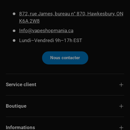
872, rue James, bureau n° 870, Hawkesbury, ON
K6A 2W8
Info@vapeshopmania.ca
Lundi–Vendredi 9h–17h EST
Nous contacter
Service client
Boutique
Informations