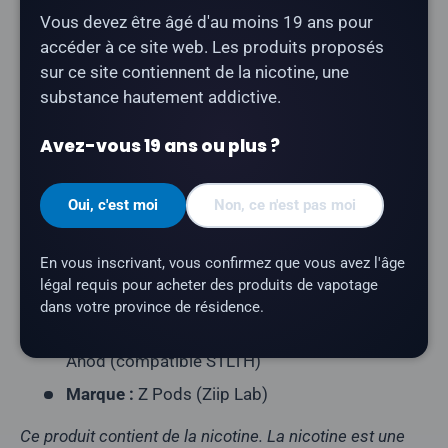
Compatible avec les appareils STLTH Type-C et STLTH
Vous devez être âgé d'au moins 19 ans pour
Anod (format de pod compatible STLTH).
accéder à ce site web. Les produits proposés
sur ce site contiennent de la nicotine, une
Type de produit :
Pod fermé prérempli
substance hautement addictive.
(compatible STLTH)
Contenu du paquet :
3 dosettes par paquet
Avez-vous 19 ans ou plus ?
Capacité en e-liquide :
2 ml par pod
Oui, c'est moi
Non, ce n'est pas moi
Teneur en nicotine :
20 mg/ml
Nombre de bouffées :
environ 400 bouffées par
En vous inscrivant, vous confirmez que vous avez l'âge
cartouche
légal requis pour acheter des produits de vapotage
Profil aromatique :
fruits, bonbons, glace
dans votre province de résidence.
Appareils compatibles :
STLTH Type-C, STLTH
Anod (compatible STLTH)
Marque :
Z Pods (Ziip Lab)
Ce produit contient de la nicotine. La nicotine est une