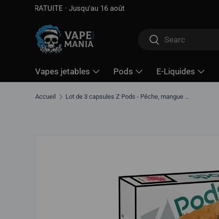
Livraison gratuite à partir de
100 $*
· Taxe d'accise déjà 
Aller directement au contenu
Rechercher
Rechercher
Vapes jetables
Pods
E-Liquides
Accueil
Lot de 3 capsules Z Pods - Pêche, mangue et goyave
Aller directement aux informations sur le produit