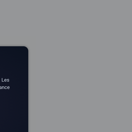
. Les
tance