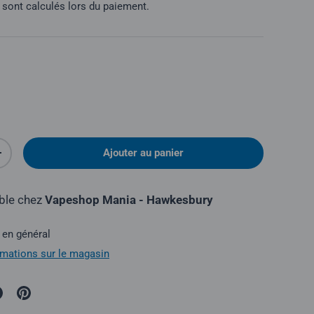
sont calculés lors du paiement.
Ajouter au panier
é
Augmenter la quantité
ible chez
Vapeshop Mania - Hawkesbury
 en général
ormations sur le magasin