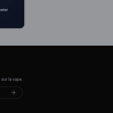
heter
 sur la vape.
S'abonner