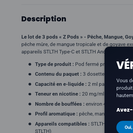
Description
Le lot de 3 pods « Z Pods » - Pêche, Mangue, Go
pêche mûre, de mangue tropicale et de goyave ex
appareils STLTH Type-C et STLTH Anod (format d
VÉ
Type de produit :
Pod fermé prérempli (co
Contenu du paquet :
3 dosettes par paquet
Vous de
Capacité en e-liquide :
2 ml par pod
produit
Teneur en nicotine :
20 mg/ml
hauteme
Nombre de bouffées :
environ 400 bouffées
Avez-v
Profil aromatique :
pêche, mangue, goyave
Appareils compatibles :
STLTH Type-C, STL
Oui,
STLTH)