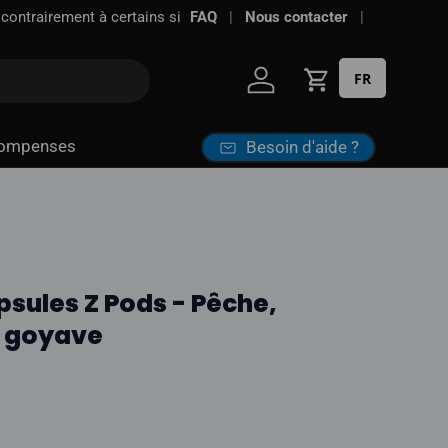
FAQ
Nous contacter
FR
Se connecter
Panier
ompenses
Besoin d'aide ?
psules Z Pods - Pêche,
 goyave
l