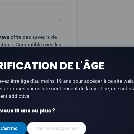
yave
offre des saveurs de
otique. Compatible avec les
e pod compatible STLTH).
RIFICATION DE L'ÂGE
mpatible STLTH)
vez être âgé d'au moins 19 ans pour accéder à ce site web
s proposés sur ce site contiennent de la nicotine, une subs
nt addictive.
 par cartouche
ous 19 ans ou plus ?
TH Anod (compatible
 c'est moi
Non, ce n'est pas moi