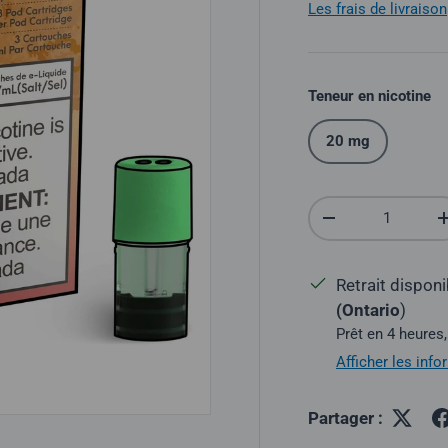
Les frais de livraison
Teneur en nicotine
20 mg
Quantité
Réduire la quantit
Retrait dispon
(Ontario
)
Prêt en 4 heures,
Afficher les inf
Partager :